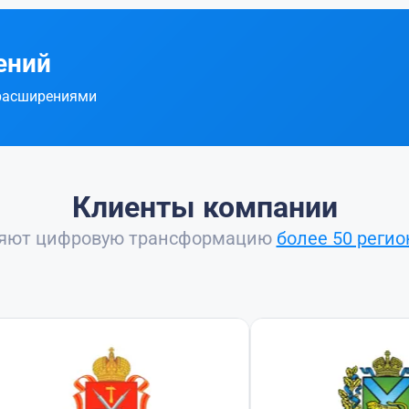
ений
 расширениями
Клиенты компании
ряют цифровую трансформацию
более 50 регио