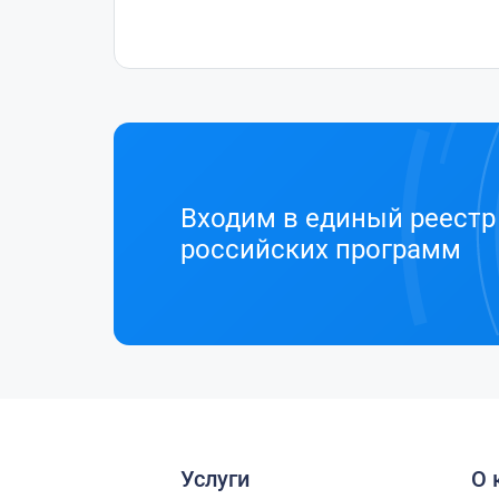
Входим в единый реестр
российских программ
Услуги
О 