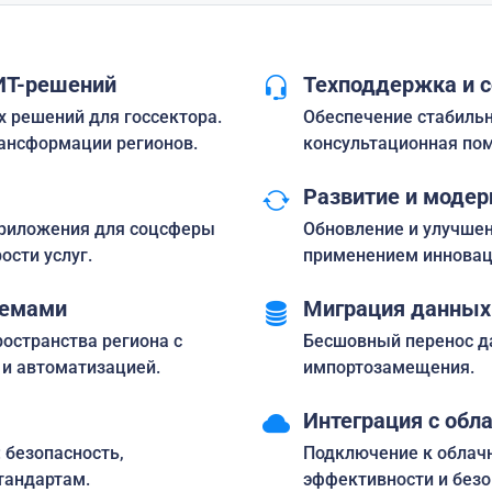
ИТ-решений
Техподдержка и 
 решений для госсектора.
Обеспечение стабильн
ансформации регионов.
консультационная по
Развитие и модер
риложения для соцсферы
Обновление и улучшен
ости услуг.
применением инновац
темами
Миграция данных
остранства региона с
Бесшовный перенос д
и автоматизацией.
импортозамещения.
Интеграция с обл
 безопасность,
Подключение к обла
тандартам.
эффективности и безо