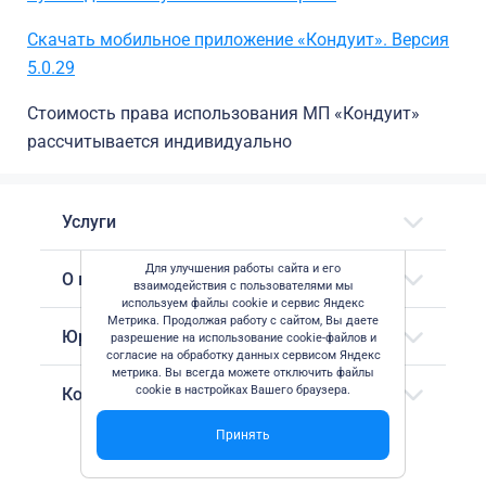
Скачать мобильное приложение «Кондуит». Версия
5.0.29
Стоимость права использования МП «Кондуит»
рассчитывается индивидуально
Услуги
Для улучшения работы сайта и его
О компании
взаимодействия с пользователями мы
используем файлы cookie и сервис Яндекс
Метрика. Продолжая работу с сайтом, Вы даете
Юридическая информация
разрешение на использование cookie-файлов и
согласие на обработку данных сервисом Яндекс
метрика. Вы всегда можете отключить файлы
cookie в настройках Вашего браузера.
Контактные данные
Принять
© ООО "СоцИнформТех" 2026